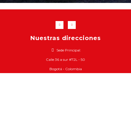
Nuestras direcciones
Sede Principal:
Calle 36 a sur #72L - 50
Bogotá - Colombia
Latacunga, Sector Tiobamba
Calle Panamericana sur km 2. 5
y Pasaje s/n - Ecuador
Horario de atención
Colombia
Lun - Vie 7:30am - 5:00pm